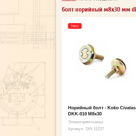
болт норийный м8х30 мм di
New
Норийный болт - Koko Civatas
DKK-010 M8x30
Элеватормельмаш
Артикул:
DIN 15237