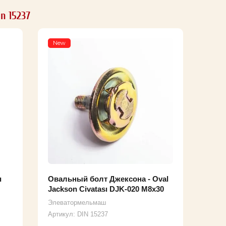
n 15237
New
ı
Овальный болт Джексона - Oval
Jackson Civatası DJK-020 M8x30
Элеватормельмаш
Артикул:
DIN 15237